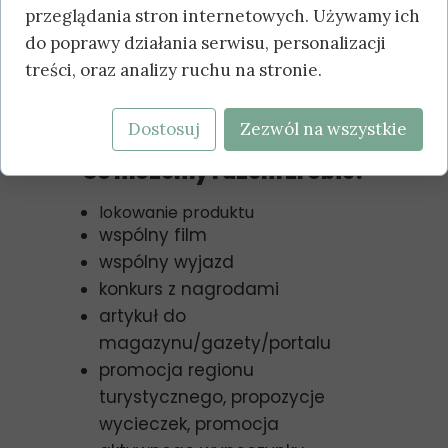
przeglądania stron internetowych. Używamy ich
Nagrody
do poprawy działania serwisu, personalizacji
treści, oraz analizy ruchu na stronie.
Wicemistrzostwo w V
Turystycznych Mistrzostwach
Vlogerów
Dostosuj
Zezwól na wszystkie
Co możemy razem zrobić?
lokowanie produktu
wspólny film
wspólny wyjazd
konkurs z nagrodami
artykuł do
magazynu/gazety/portalu
promocja regionu
turystycznego, propozycje
wycieczek, promocja