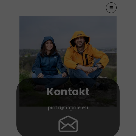
Kontakt
piotr@napole.eu