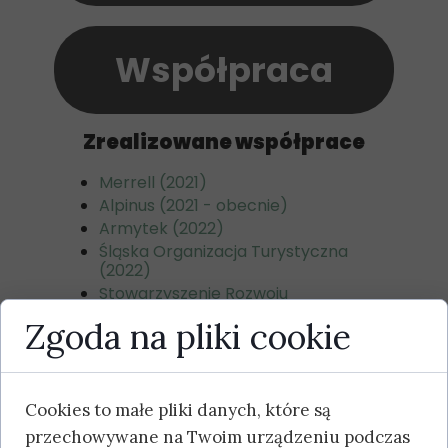
Współpraca
Zrealizowane współprace
Merrell (2021)
Alpinus (2021 - obecnie)
Armytek (2022)
Śląska Organizacja Turystyczna
(2022)
Stowarzyszenie Rozwoju
i Współpracy Regionalnej „Olza”
Zgoda na pliki cookie
(2023)
Moravian-Silesian Tourism, s.r.o.
(2023)
Wielkopolska Organizacja
Cookies to małe pliki danych, które są
Turystyczna (2024)
przechowywane na Twoim urządzeniu podczas
Insta360 (2024)